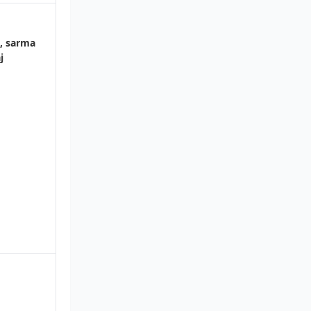
a, sarma
j