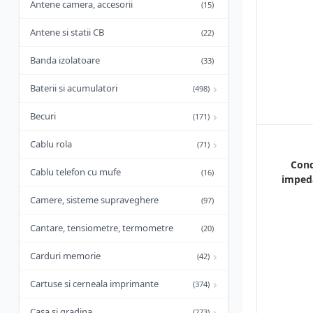
Antene camera, accesorii
(15)
Antene si statii CB
(22)
Banda izolatoare
(33)
›
Baterii si acumulatori
(498)
›
Becuri
(171)
›
Cablu rola
(71)
Con
Cablu telefon cu mufe
(16)
imped
Camere, sisteme supraveghere
(97)
Cantare, tensiometre, termometre
(20)
›
Carduri memorie
(42)
›
Cartuse si cerneala imprimante
(374)
›
Casa si gradina
(273)