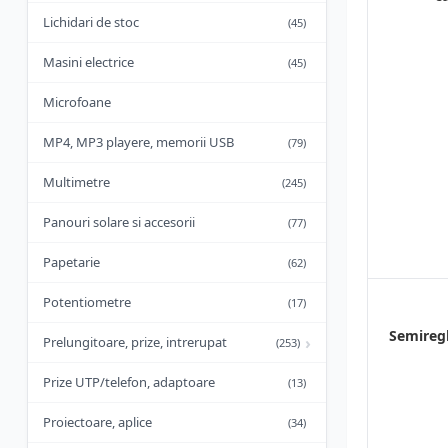
Lichidari de stoc
(45)
Masini electrice
(45)
Microfoane
MP4, MP3 playere, memorii USB
(79)
Multimetre
(245)
Panouri solare si accesorii
(77)
Papetarie
(62)
Potentiometre
(17)
Semiregl
›
Prelungitoare, prize, intrerupat
(253)
Prize UTP/telefon, adaptoare
(13)
Proiectoare, aplice
(34)