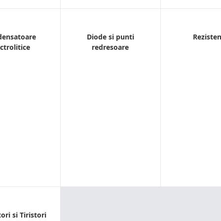
densatoare
Diode si punti
Reziste
ctrolitice
redresoare
ori si Tiristori