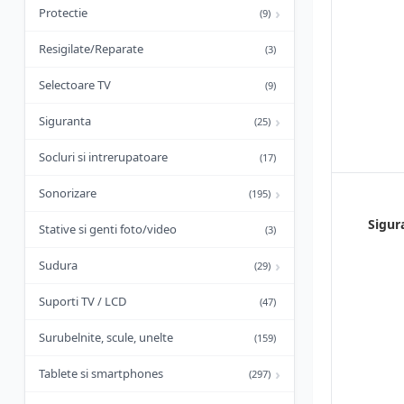
›
Protectie
(9)
Resigilate/Reparate
(3)
Selectoare TV
(9)
›
Siguranta
(25)
Socluri si intrerupatoare
(17)
›
Sonorizare
(195)
Sigur
Stative si genti foto/video
(3)
›
Sudura
(29)
Suporti TV / LCD
(47)
Surubelnite, scule, unelte
(159)
›
Tablete si smartphones
(297)