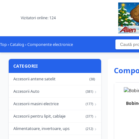
Vizitatori online: 124
Top
›
Catalog
›
Componente electronice
CATEGORII
Compon
Accesorii antene satelit
(38)
›
Accesorii Auto
(381)
Bobin
›
Accesorii masini electrice
(177)
›
Accesorii pentru lipit, cablaje
(377)
›
Alimentatoare, invertoare, ups
(212)