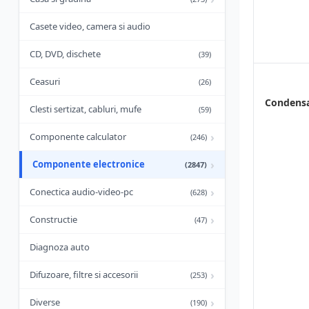
Casete video, camera si audio
CD, DVD, dischete
(39)
Ceasuri
(26)
Condensa
Clesti sertizat, cabluri, mufe
(59)
›
Componente calculator
(246)
›
Componente electronice
(2847)
›
Conectica audio-video-pc
(628)
›
Constructie
(47)
Diagnoza auto
›
Difuzoare, filtre si accesorii
(253)
›
Diverse
(190)