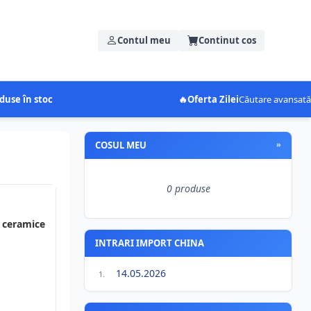
Contul meu
Continut cos
duse în stoc
🔥
Oferta Zilei
Căutare avansată
COSUL MEU
»
0 produse
 ceramice
INTRARI IMPORT CHINA
14.05.2026
1.