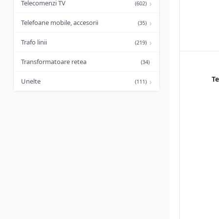
›
Telecomenzi TV
(602)
›
Telefoane mobile, accesorii
(35)
›
Trafo linii
(219)
Transformatoare retea
(34)
Te
›
Unelte
(111)