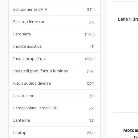
›
Echipamente CATV
(37)
Leduri 
Fasete, cleme cui
(14)
›
Feronerie
(137)
Incinte acustice
(3)
›
Instalatii apa / gaz
(235)
Instalatii pom, furtun luminos
(192)
Kituri audio&diverse
(204)
›
Lacatuserie
(8)
Lampi solare, lampi USB
(27)
Lanterne
(52)
Motoar
›
Laptop
(56)
c