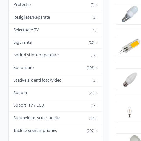
›
Protectie
(9)
Resigilate/Reparate
(3)
Selectoare TV
(9)
›
Siguranta
(25)
Socluri si intrerupatoare
(17)
›
Sonorizare
(195)
Stative si genti foto/video
(3)
›
Sudura
(29)
Suporti TV / LCD
(47)
Surubelnite, scule, unelte
(159)
›
Tablete si smartphones
(297)