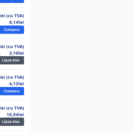
5,75lei
18.
Bec leduri 5W E27 alb rece
lei (cu TVA)
3,30lei
8,14lei
19.
Bec leduri 28W E27 Leso
Cumpara
15,32lei
20.
Bec led 12V 7W E27 alb rece
lei (cu TVA)
3,10lei
7,58lei
Lipsa stoc
21.
Bec leduri 13W E27 Leso
5,78lei
lei (cu TVA)
22.
Bec leduri 11W lumina neutra HQ
4,12lei
Cumpara
4,81lei
23.
Bec leduri 3W E27 alb rece
lei (cu TVA)
10,54lei
2,74lei
24.
Bec solar GR-020
Lipsa stoc