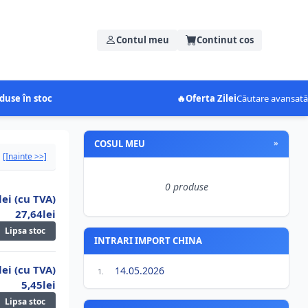
Contul meu
Continut cos
duse în stoc
🔥
Oferta Zilei
Căutare avansată
COSUL MEU
»
[Inainte >>]
0 produse
lei (cu TVA)
27,64lei
Lipsa stoc
INTRARI IMPORT CHINA
lei (cu TVA)
14.05.2026
1.
5,45lei
Lipsa stoc