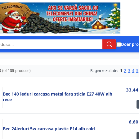
Doar pro
0
(of
135
produse)
Pagini rezultate:
1
2
3
4
5
33,44
Bec 140 leduri carcasa metal fara sticla E27 40W alb
rece
6,60
Bec 24leduri 5w carcasa plastic E14 alb cald