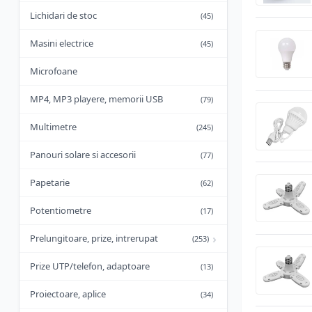
Lichidari de stoc
(45)
Masini electrice
(45)
Microfoane
MP4, MP3 playere, memorii USB
(79)
Multimetre
(245)
Panouri solare si accesorii
(77)
Papetarie
(62)
Potentiometre
(17)
›
Prelungitoare, prize, intrerupat
(253)
Prize UTP/telefon, adaptoare
(13)
Proiectoare, aplice
(34)