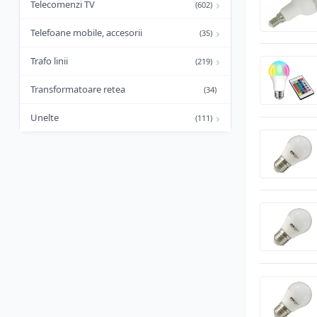
›
Telecomenzi TV
(602)
›
Telefoane mobile, accesorii
(35)
›
Trafo linii
(219)
Transformatoare retea
(34)
›
Unelte
(111)