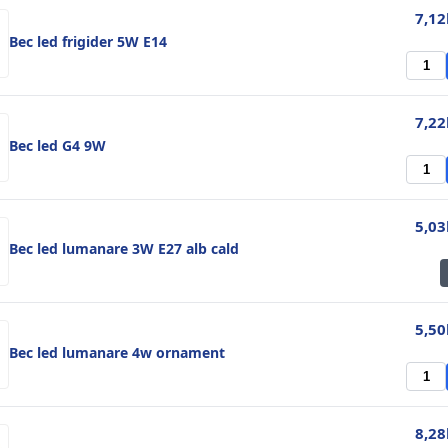
7,12
Bec led frigider 5W E14
7,22
Bec led G4 9W
5,03
Bec led lumanare 3W E27 alb cald
5,50
Bec led lumanare 4w ornament
8,28