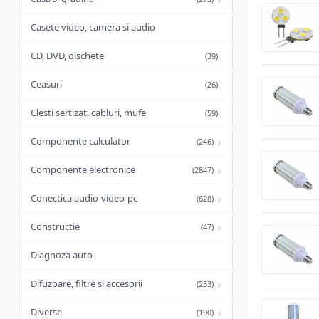
Casete video, camera si audio
CD, DVD, dischete
(39)
Ceasuri
(26)
Clesti sertizat, cabluri, mufe
(59)
›
Componente calculator
(246)
›
Componente electronice
(2847)
›
Conectica audio-video-pc
(628)
›
Constructie
(47)
Diagnoza auto
›
Difuzoare, filtre si accesorii
(253)
›
Diverse
(190)