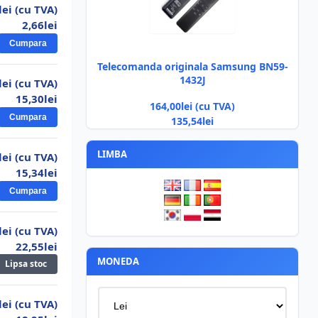
lei (cu TVA)
05.
Bec leduri 7W E14 lumanare Leso
2,66lei
Cumpara
Telecomanda originala Samsung BN59-
4,03lei
1432J
lei (cu TVA)
06.
Bec leduri 23W E27 Leso
15,30lei
164,00lei (cu TVA)
Cumpara
135,54lei
12,53lei
07.
Bec leduri 11W lumina rece HQ
LIMBA
lei (cu TVA)
5,48lei
15,34lei
08.
Bec leduri 18W E27 alb rece
Cumpara
6,76lei
09.
Bec leduri 15W E27 alb rece
lei (cu TVA)
22,55lei
4,83lei
MONEDA
Lipsa stoc
10.
Bec leduri 9W E27 alb rece
lei (cu TVA)
6,36lei