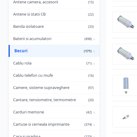
Antene camera, accesorii
(15)
Antene si statii CB
(22)
Banda izolatoare
(33)
›
Baterii si acumulatori
(498)
›
Becuri
(171)
›
Cablu rola
(71)
Cablu telefon cu mufe
(16)
Camere, sisteme supraveghere
(97)
Cantare, tensiometre, termometre
(20)
›
Carduri memorie
(42)
›
Cartuse si cerneala imprimante
(374)
›
Casa si gradina
(273)