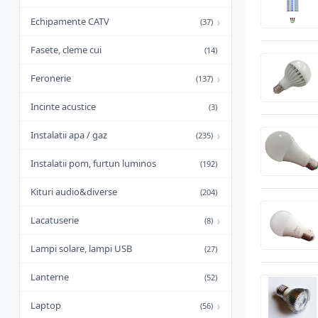
›
Echipamente CATV
(37)
Fasete, cleme cui
(14)
›
Feronerie
(137)
Incinte acustice
(3)
›
Instalatii apa / gaz
(235)
Instalatii pom, furtun luminos
(192)
Kituri audio&diverse
(204)
›
Lacatuserie
(8)
Lampi solare, lampi USB
(27)
Lanterne
(52)
›
Laptop
(56)