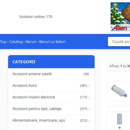
Vizitatori online: 170
Top
›
Catalog
›
Becuri
›
Becuri cu leduri
CATEGORII
Afisez
1
to
3
Accesorii antene satelit
(38)
›
Accesorii Auto
(381)
›
Accesorii masini electrice
(177)
›
Accesorii pentru lipit, cablaje
(377)
›
Alimentatoare, invertoare, ups
(212)