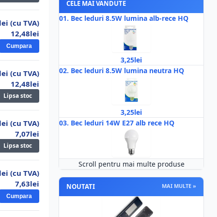
CELE MAI VANDUTE
01.
Bec leduri 8.5W lumina alb-rece HQ
lei (cu TVA)
12,48lei
Cumpara
3,25lei
02.
Bec leduri 8.5W lumina neutra HQ
lei (cu TVA)
12,48lei
Lipsa stoc
3,25lei
lei (cu TVA)
03.
Bec leduri 14W E27 alb rece HQ
7,07lei
Lipsa stoc
Scroll pentru mai multe produse
6,00lei
lei (cu TVA)
04.
Bec leduri 12W E27 Leso
7,63lei
NOUTATI
MAI MULTE »
Cumpara
5,20lei