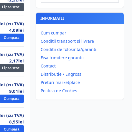
11.
Acumulator R6 2700ma GP
Lipsa stoc
14,79lei
INFORMATII
lei (cu TVA)
12.
Set 2 acumulatori 2800ma PKCELL R6
4,09lei
Cum cumpar
19,57lei
Cumpara
Conditii transport si livrare
13.
Set 2 acumulatori 2000ma PKCELL R6
Conditii de folosinta/garantii
lei (cu TVA)
12,19lei
Fisa trimitere garantii
2,17lei
14.
Set 4 acumulatori R3 NiZn 1.6V 900ma
Contact
Lipsa stoc
PKCELL
Distributie / Engross
21,81lei
Preturi marketplace
lei (cu TVA)
15.
Set 2 acumulatori 1000ma PKCELL R3
Politica de Cookies
9,01lei
Cumpara
8,00lei
16.
Acumulator 9V PKCELL 350ma
lei (cu TVA)
24,61lei
8,55lei
17.
Set 2 acumulatori 1300ma PKCELL R6
Cumpara