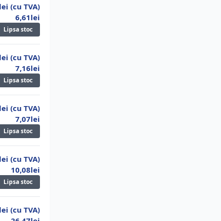
lei (cu TVA)
6,61lei
54,30lei
Lipsa stoc
25.
Set 4 acumulatori Panasonic Eneloop
BK-3MCCE AA
lei (cu TVA)
65,54lei
7,16lei
Lipsa stoc
lei (cu TVA)
7,07lei
Lipsa stoc
lei (cu TVA)
10,08lei
Lipsa stoc
lei (cu TVA)
26,47lei