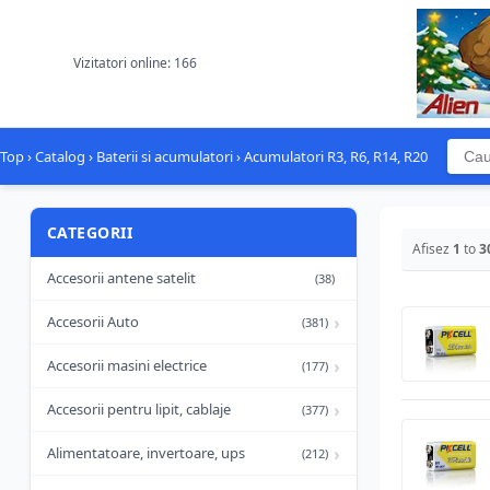
Vizitatori online: 166
Top
›
Catalog
›
Baterii si acumulatori
›
Acumulatori R3, R6, R14, R20
CATEGORII
Afisez
1
to
3
Accesorii antene satelit
(38)
›
Accesorii Auto
(381)
›
Accesorii masini electrice
(177)
›
Accesorii pentru lipit, cablaje
(377)
›
Alimentatoare, invertoare, ups
(212)