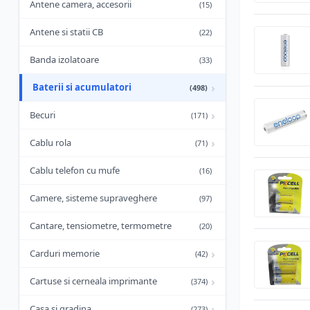
Antene camera, accesorii
(15)
Antene si statii CB
(22)
Banda izolatoare
(33)
›
Baterii si acumulatori
(498)
›
Becuri
(171)
›
Cablu rola
(71)
Cablu telefon cu mufe
(16)
Camere, sisteme supraveghere
(97)
Cantare, tensiometre, termometre
(20)
›
Carduri memorie
(42)
›
Cartuse si cerneala imprimante
(374)
›
Casa si gradina
(273)