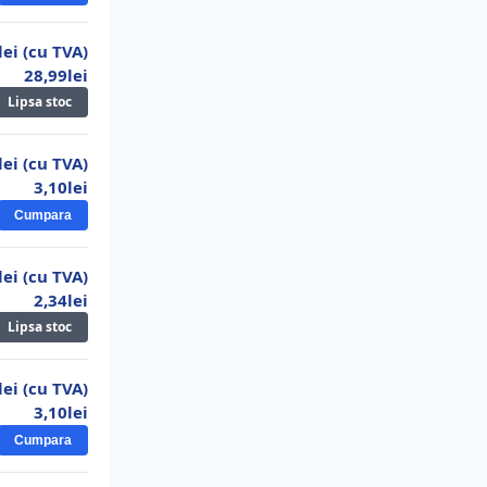
8,56lei
18.
Acumulator Varta R6 2100Ma bulk
lei (cu TVA)
28,99lei
10,35lei
Lipsa stoc
19.
Acumulator R6 600ma PKCELL
2,63lei
lei (cu TVA)
20.
Acumulator R14 5000ma NiMh Pkcell
3,10lei
Cumpara
20,13lei
21.
Set 4 acumulatori R6 1000ma Varta
lei (cu TVA)
2,34lei
31,49lei
22.
Acumulator R3 850ma GP
Lipsa stoc
6,71lei
lei (cu TVA)
23.
Acumulator R20 10000ma NiMh Pkcell
3,10lei
38,27lei
Cumpara
24.
Set 4 acumulatori 900ma Duracell Stay
Charged R3