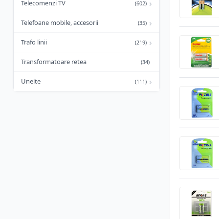
›
Telecomenzi TV
(602)
›
Telefoane mobile, accesorii
(35)
›
Trafo linii
(219)
Transformatoare retea
(34)
›
Unelte
(111)