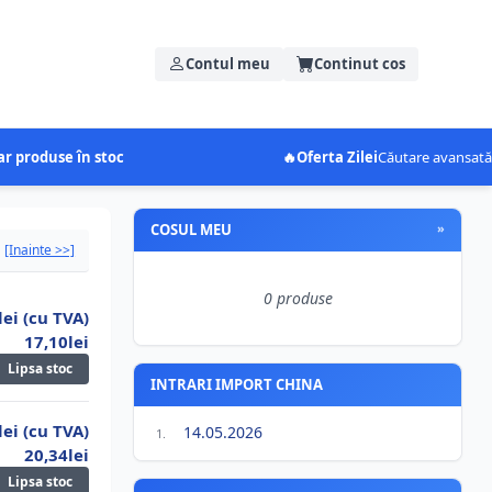
Contul meu
Continut cos
r produse în stoc
🔥
Oferta Zilei
Căutare avansată
COSUL MEU
»
[Inainte >>]
0 produse
lei (cu TVA)
17,10lei
Lipsa stoc
INTRARI IMPORT CHINA
lei (cu TVA)
14.05.2026
1.
20,34lei
Lipsa stoc