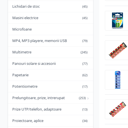
Lichidari de stoc
(45)
Masini electrice
(45)
Microfoane
MP4, MP3 playere, memorii USB
(79)
Multimetre
(245)
Panouri solare si accesorii
(77)
Papetarie
(62)
Potentiometre
(17)
›
Prelungitoare, prize, intrerupat
(253)
Prize UTP/telefon, adaptoare
(13)
Proiectoare, aplice
(34)