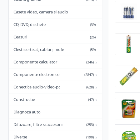
Casete video, camera si audio
CD, DVD, dischete
(39)
Ceasuri
(26)
Clesti sertizat, cabluri, mufe
(59)
›
Componente calculator
(246)
›
Componente electronice
(2847)
›
Conectica audio-video-pc
(628)
›
Constructie
(47)
Diagnoza auto
›
Difuzoare, filtre si accesorii
(253)
›
Diverse
(190)