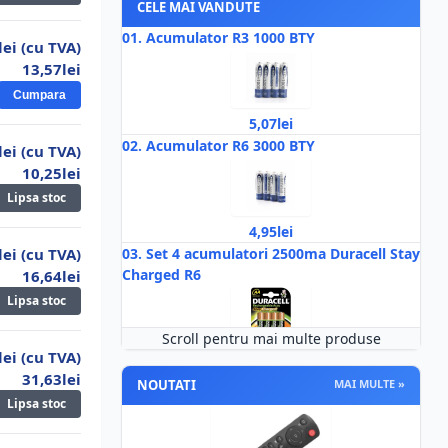
CELE MAI VANDUTE
01.
Acumulator R3 1000 BTY
lei (cu TVA)
13,57lei
Cumpara
5,07lei
02.
Acumulator R6 3000 BTY
lei (cu TVA)
10,25lei
Lipsa stoc
4,95lei
lei (cu TVA)
03.
Set 4 acumulatori 2500ma Duracell Stay
Charged R6
16,64lei
Lipsa stoc
Scroll pentru mai multe produse
lei (cu TVA)
59,34lei
31,63lei
04.
Acumulator R6 2500ma GP
NOUTATI
MAI MULTE »
Lipsa stoc