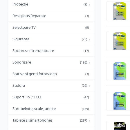
›
Protectie
(9)
Resigilate/Reparate
(3)
Selectoare TV
(9)
›
Siguranta
(25)
Socluri si intrerupatoare
(17)
›
Sonorizare
(195)
Stative si genti foto/video
(3)
›
Sudura
(29)
Suporti TV / LCD
(47)
Surubelnite, scule, unelte
(159)
›
Tablete si smartphones
(297)