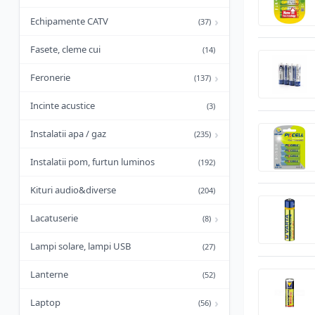
›
Echipamente CATV
(37)
Fasete, cleme cui
(14)
›
Feronerie
(137)
Incinte acustice
(3)
›
Instalatii apa / gaz
(235)
Instalatii pom, furtun luminos
(192)
Kituri audio&diverse
(204)
›
Lacatuserie
(8)
Lampi solare, lampi USB
(27)
Lanterne
(52)
›
Laptop
(56)