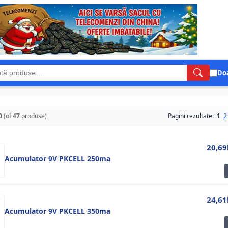
Doa
0
(of
47
produse)
Pagini rezultate:
1
2
20,69
Acumulator 9V PKCELL 250ma
24,61
Acumulator 9V PKCELL 350ma