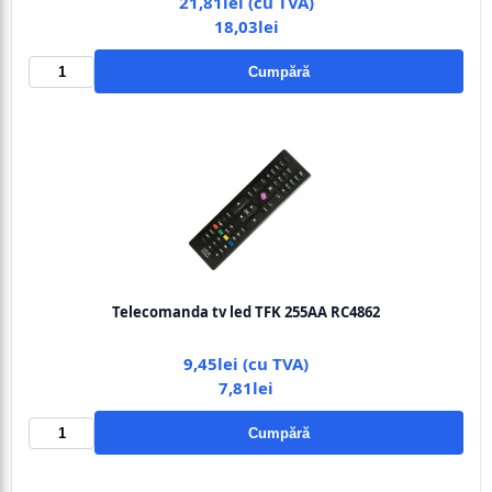
21,81lei (cu TVA)
18,03lei
Cumpără
Telecomanda tv led TFK 255AA RC4862
9,45lei (cu TVA)
7,81lei
Cumpără