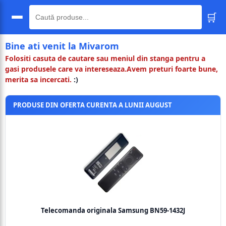
🛒
🔍
Bine ati venit la Mivarom
Folositi casuta de cautare sau meniul din stanga pentru a
gasi produsele care va intereseaza.Avem preturi foarte bune,
merita sa incercati.
:)
PRODUSE DIN OFERTA CURENTA A LUNII AUGUST
Telecomanda originala Samsung BN59-1432J