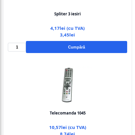
Spliter 3 iesiri
4,17lei (cu TVA)
3,45lei
Cumpără
Telecomanda 1045
10,57lei (cu TVA)
8,74lei