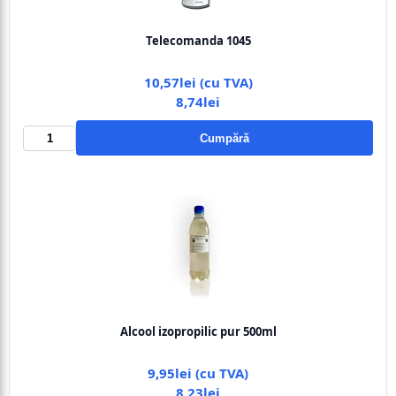
Telecomanda 1045
10,57lei (cu TVA)
8,74lei
Cumpără
Alcool izopropilic pur 500ml
9,95lei (cu TVA)
8,23lei