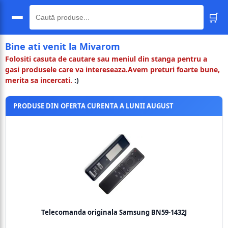
🛒
🔍
Bine ati venit la Mivarom
Folositi casuta de cautare sau meniul din stanga pentru a
gasi produsele care va intereseaza.Avem preturi foarte bune,
merita sa incercati.
:)
PRODUSE DIN OFERTA CURENTA A LUNII AUGUST
Telecomanda originala Samsung BN59-1432J