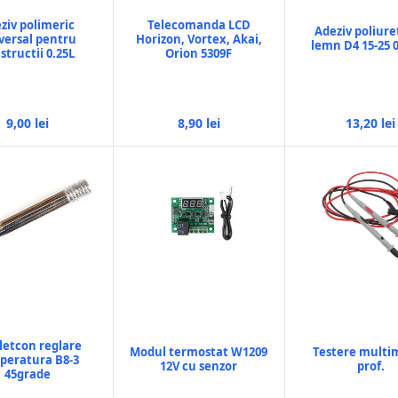
ziv polimeric
Telecomanda LCD
Adeziv poliure
versal pentru
Horizon, Vortex, Akai,
lemn D4 15-25 
structii 0.25L
Orion 5309F
9,00 lei
8,90 lei
13,20 lei
 letcon reglare
Modul termostat W1209
Testere multi
peratura B8-3
12V cu senzor
prof.
45grade