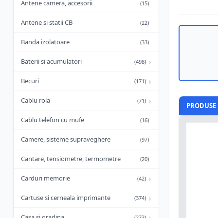
Antene camera, accesorii
(15)
Antene si statii CB
(22)
Banda izolatoare
(33)
›
Baterii si acumulatori
(498)
›
Becuri
(171)
›
Cablu rola
(71)
PRODUSE 
Cablu telefon cu mufe
(16)
Camere, sisteme supraveghere
(97)
Cantare, tensiometre, termometre
(20)
›
Carduri memorie
(42)
›
Cartuse si cerneala imprimante
(374)
›
Casa si gradina
(273)