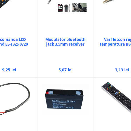
ecomanda LCD
Modulator bluetooth
Varf letcon re
nd EE-T32S 0720
jack 3.5mm receiver
temperatura B8
9,25 lei
5,07 lei
3,13 lei