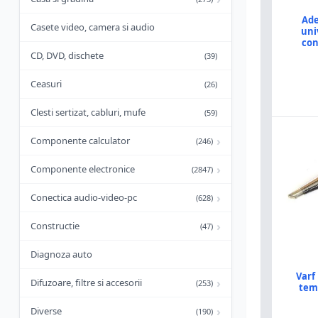
Ade
Casete video, camera si audio
uni
con
CD, DVD, dischete
(39)
Ceasuri
(26)
Clesti sertizat, cabluri, mufe
(59)
›
Componente calculator
(246)
›
Componente electronice
(2847)
›
Conectica audio-video-pc
(628)
›
Constructie
(47)
Diagnoza auto
Varf
›
Difuzoare, filtre si accesorii
(253)
tem
›
Diverse
(190)