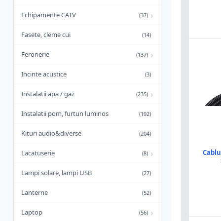
›
Echipamente CATV
(37)
Fasete, cleme cui
(14)
›
Feronerie
(137)
Incinte acustice
(3)
›
Instalatii apa / gaz
(235)
Instalatii pom, furtun luminos
(192)
Kituri audio&diverse
(204)
›
Cablu 
Lacatuserie
(8)
Lampi solare, lampi USB
(27)
Lanterne
(52)
›
Laptop
(56)