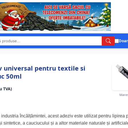
Doar
 universal pentru textile si
uc 50ml
cu TVA)
Mares
n industria încălțămintei, acest adeziv este utilizat pentru lipirea p
i sintetice, a cauciucului și a altor materiale naturale și artificial