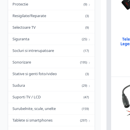
›
Protectie
(9)
Resigilate/Reparate
(3)
Selectoare TV
(9)
›
Siguranta
Tel
(25)
Lege
Socluri si intrerupatoare
(17)
›
Sonorizare
(195)
Stative si genti foto/video
(3)
›
Sudura
(29)
Suporti TV / LCD
(47)
Surubelnite, scule, unelte
(159)
›
Tablete si smartphones
(297)