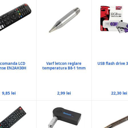
ecomanda LCD
Varf letcon reglare
USB flash drive 
ense EN2AH30H
temperatura B8-1 1mm
9,85 lei
2,99 lei
22,30 lei