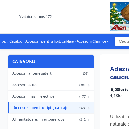
Vizitatori online: 172
Top
›
Catalog
›
Accesorii pentru lipit, cablaje
›
Accesorii Chimice
›
CATEGORII
Adeziv
Accesorii antene satelit
(38)
cauci
›
Accesorii Auto
(381)
5,00lei (
4,13lei
›
Accesorii masini electrice
(177)
›
Accesorii pentru lipit, cablaje
(377)
Utilizat î
›
Alimentatoare, invertoare, ups
(212)
naturale ș