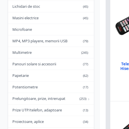
Lichidari de stoc
(45)
Masini electrice
(45)
Microfoane
MP4, MP3 playere, memorii USB
(79)
Multimetre
(245)
Tel
Panouri solare si accesorii
(77)
His
Papetarie
(62)
Potentiometre
(17)
›
Prelungitoare, prize, intrerupat
(253)
Prize UTP/telefon, adaptoare
(13)
Proiectoare, aplice
(34)