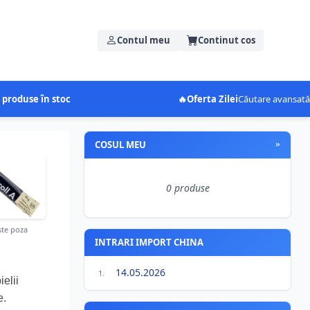
Contul meu
Continut cos
 produse în stoc
🔥
Oferta Zilei
Căutare avansată
COSUL MEU
»
0 produse
te poza
INTRARI IMPORT CHINA
14.05.2026
1.
ielii
e.