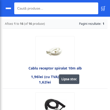
🛒
🔍
Afisez
1
to
16
(of
16
produse)
Pagini rezultate:
1
Cablu receptor spiralat 10m alb
1,96lei (cu TVA)
Lipsa stoc
1,62lei