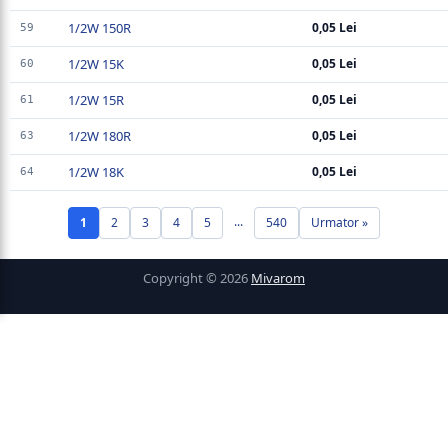
1/2W 150R
0,05 Lei
59
1/2W 15K
0,05 Lei
60
1/2W 15R
0,05 Lei
61
1/2W 180R
0,05 Lei
63
1/2W 18K
0,05 Lei
64
...
1
2
3
4
5
540
Urmator »
Copyright © 2026
Mivarom