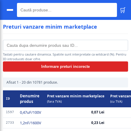
🛒
🔍
Preturi vanzare minim marketplace
Tastati pentru cautare dinamica. Spatiile sunt interpretate ca wildcard (%). Pentru
ID introduceti doar cifre.
Informare preturi incorecte
Afisat 1 - 20 din 10781 produse.
Denumire
Pret vanzare minim marketplace
Pret vanza
ID
produs
(fara TVA)
(cu TVA)
0,47uF/100V
0,07 Lei
1597
1,2nF/1600V
0,23 Lei
2733