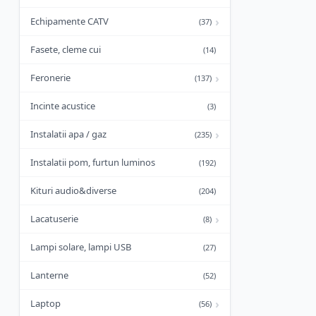
›
Echipamente CATV
(37)
Fasete, cleme cui
(14)
›
Feronerie
(137)
Incinte acustice
(3)
›
Instalatii apa / gaz
(235)
Instalatii pom, furtun luminos
(192)
Kituri audio&diverse
(204)
›
Lacatuserie
(8)
Lampi solare, lampi USB
(27)
Lanterne
(52)
›
Laptop
(56)