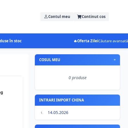
Contul meu
Continut cos
duse în stoc
🔥
Oferta Zilei
Căutare avansată
COSUL MEU
»
0 produse
ng
INTRARI IMPORT CHINA
14.05.2026
1.