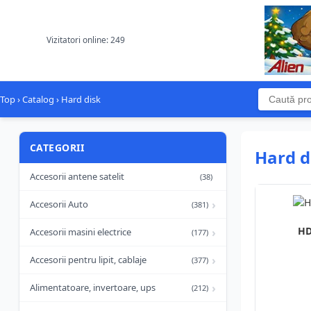
Vizitatori online: 249
Top
›
Catalog
›
Hard disk
CATEGORII
Hard d
Accesorii antene satelit
(38)
›
Accesorii Auto
(381)
HD
›
Accesorii masini electrice
(177)
›
Accesorii pentru lipit, cablaje
(377)
›
Alimentatoare, invertoare, ups
(212)