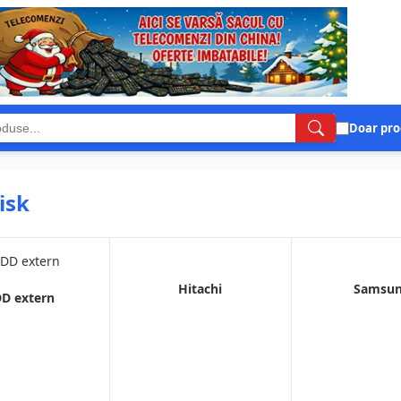
Doar pro
isk
Hitachi
Samsu
D extern