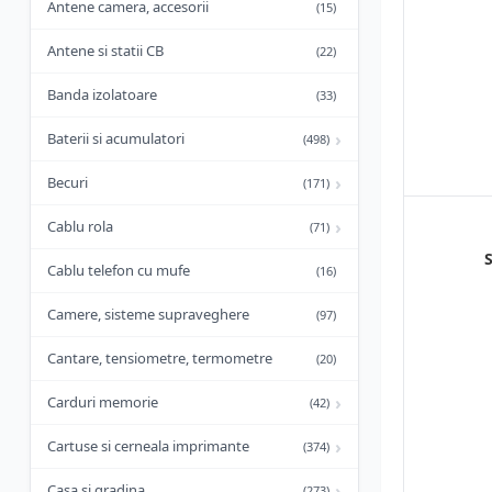
Antene camera, accesorii
(15)
Antene si statii CB
(22)
Banda izolatoare
(33)
›
Baterii si acumulatori
(498)
›
Becuri
(171)
›
Cablu rola
(71)
Cablu telefon cu mufe
(16)
Camere, sisteme supraveghere
(97)
Cantare, tensiometre, termometre
(20)
›
Carduri memorie
(42)
›
Cartuse si cerneala imprimante
(374)
›
Casa si gradina
(273)