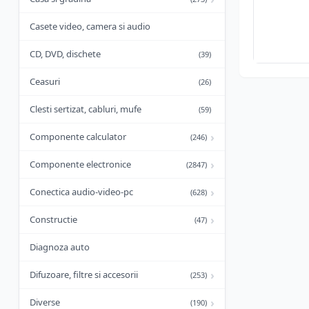
Casete video, camera si audio
CD, DVD, dischete
(39)
Ceasuri
(26)
Clesti sertizat, cabluri, mufe
(59)
›
Componente calculator
(246)
›
Componente electronice
(2847)
›
Conectica audio-video-pc
(628)
›
Constructie
(47)
Diagnoza auto
›
Difuzoare, filtre si accesorii
(253)
›
Diverse
(190)