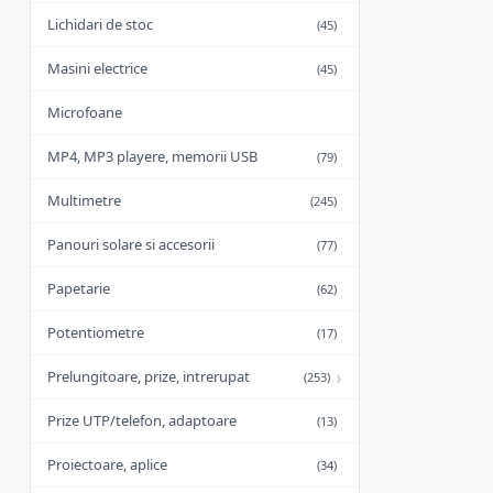
Lichidari de stoc
(45)
Masini electrice
(45)
Microfoane
MP4, MP3 playere, memorii USB
(79)
Multimetre
(245)
Panouri solare si accesorii
(77)
Papetarie
(62)
Potentiometre
(17)
›
Prelungitoare, prize, intrerupat
(253)
Prize UTP/telefon, adaptoare
(13)
Proiectoare, aplice
(34)