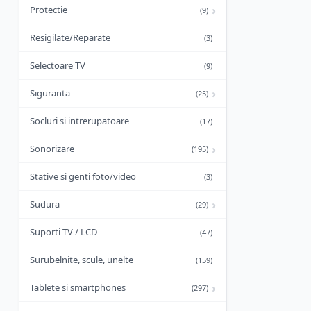
›
Protectie
(9)
Resigilate/Reparate
(3)
Selectoare TV
(9)
›
Siguranta
(25)
Socluri si intrerupatoare
(17)
›
Sonorizare
(195)
Stative si genti foto/video
(3)
›
Sudura
(29)
Suporti TV / LCD
(47)
Surubelnite, scule, unelte
(159)
›
Tablete si smartphones
(297)