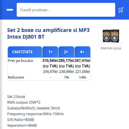
🛒
🔍
Set 2 boxe cu amplificare si MP3
Intex DJ801 BT
Mareste poza
CANTITATE
1+
2+
4+
Pret pe bucata
310,94lei
289,17lei
267,41lei
(cu TVA)
(cu TVA)
(cu TVA)
256,97lei
238,99lei
221,00lei
Reducere
-
7%
14%
Set 2 boxe
RMS output 25W*2
Subwoofer8inch, tweeter 3inch
Frequency response:50Hz-15KHz
S/N Ratio=80dB
Separation=40dB