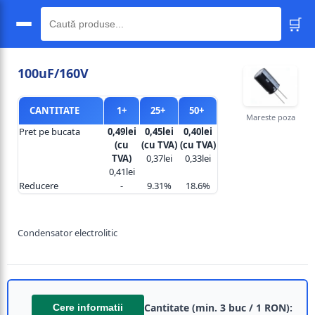
🛒
🔍
100uF/160V
CANTITATE
1+
25+
50+
Mareste poza
Pret pe bucata
0,49lei
0,45lei
0,40lei
(cu
(cu TVA)
(cu TVA)
TVA)
0,37lei
0,33lei
0,41lei
Reducere
-
9.31%
18.6%
Condensator electrolitic
Cantitate (min. 3 buc / 1 RON):
Cere informatii