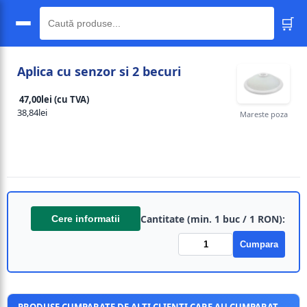
🛒
🔍
Aplica cu senzor si 2 becuri
47,00lei (cu TVA)
38,84lei
Mareste poza
Cantitate (min. 1 buc / 1 RON):
Cere informatii
Cumpara