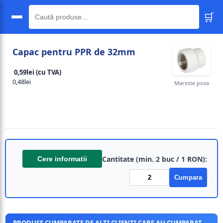
🛒
🔍
Capac pentru PPR de 32mm
0,59lei (cu TVA)
0,48lei
Mareste poza
Cantitate (min. 2 buc / 1 RON):
Cere informatii
Cumpara