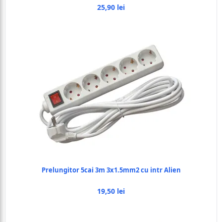
25,90 lei
Prelungitor 5cai 3m 3x1.5mm2 cu intr Alien
19,50 lei