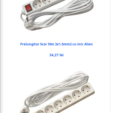
Prelungitor 5cai 10m 3x1.5mm2 cu intr Alien
34,27 lei