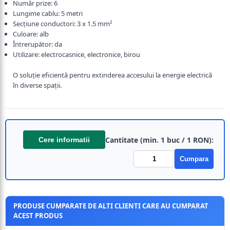
Număr prize: 6
Lungime cablu: 5 metri
Secțiune conductori: 3 x 1.5 mm²
Culoare: alb
Întrerupător: da
Utilizare: electrocasnice, electronice, birou
O soluție eficientă pentru extinderea accesului la energie electrică
în diverse spații.
Cantitate (min. 1 buc / 1 RON):
Cere informatii
Cumpara
PRODUSE CUMPARATE DE ALTI CLIENTI CARE AU CUMPARAT
ACEST PRODUS