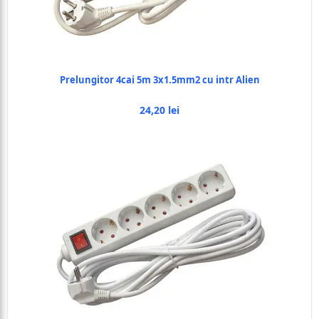
Prelungitor 4cai 5m 3x1.5mm2 cu intr Alien
24,20 lei