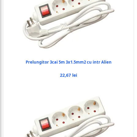
Prelungitor 3cai 5m 3x1.5mm2 cu intr Alien
22,67 lei