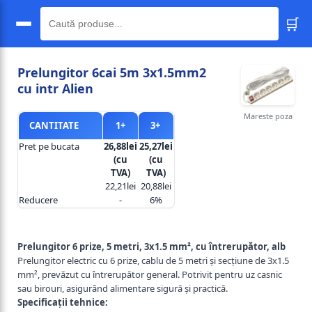
🛒
🔍
Prelungitor 6cai 5m 3x1.5mm2
cu intr Alien
Mareste poza
CANTITATE
1+
3+
Pret pe bucata
26,88lei
25,27lei
(cu
(cu
TVA)
TVA)
22,21lei
20,88lei
Reducere
-
6%
Prelungitor 6 prize, 5 metri, 3x1.5 mm², cu întrerupător, alb
Prelungitor electric cu 6 prize, cablu de 5 metri și secțiune de 3x1.5
mm², prevăzut cu întrerupător general. Potrivit pentru uz casnic
sau birouri, asigurând alimentare sigură și practică.
Specificații tehnice: