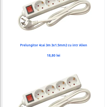
Prelungitor 4cai 3m 3x1.5mm2 cu intr Alien
18,80 lei