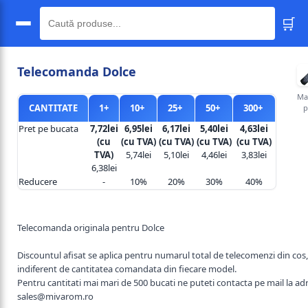
🛒
🔍
Telecomanda Dolce
Ma
CANTITATE
1+
10+
25+
50+
300+
p
Pret pe bucata
7,72lei
6,95lei
6,17lei
5,40lei
4,63lei
(cu
(cu TVA)
(cu TVA)
(cu TVA)
(cu TVA)
TVA)
5,74lei
5,10lei
4,46lei
3,83lei
6,38lei
Reducere
-
10%
20%
30%
40%
Telecomanda originala pentru Dolce
Discountul afisat se aplica pentru numarul total de telecomenzi din cos,
indiferent de cantitatea comandata din fiecare model.
Pentru cantitati mai mari de 500 bucati ne puteti contacta pe mail la ad
sales@mivarom.ro