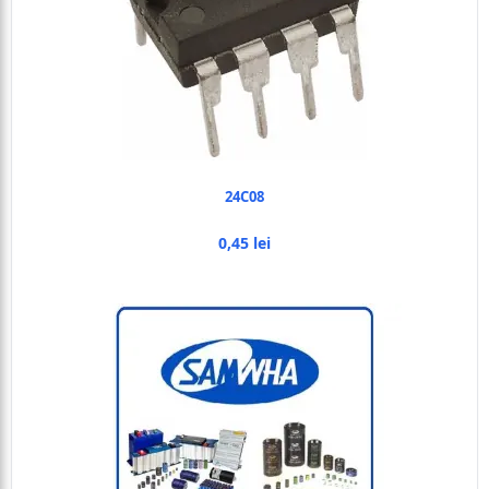
24C08
0,45 lei