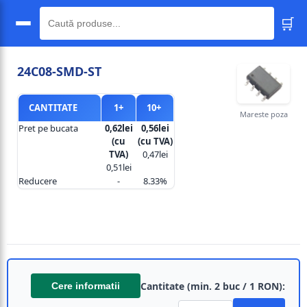
🛒
🔍
24C08-SMD-ST
CANTITATE
1+
10+
Mareste poza
Pret pe bucata
0,62lei
0,56lei
(cu
(cu TVA)
TVA)
0,47lei
0,51lei
Reducere
-
8.33%
Cantitate (min. 2 buc / 1 RON):
Cere informatii