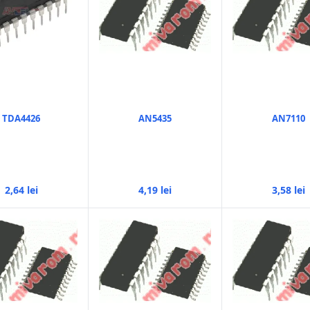
TDA4426
AN5435
AN7110
2,64 lei
4,19 lei
3,58 lei