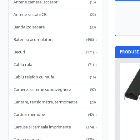
Antene camera, accesorii
(15)
Antene si statii CB
(22)
Banda izolatoare
(33)
›
Baterii si acumulatori
(498)
›
Becuri
PRODUSE 
(171)
›
Cablu rola
(71)
Cablu telefon cu mufe
(16)
Camere, sisteme supraveghere
(97)
Cantare, tensiometre, termometre
(20)
›
Carduri memorie
(42)
›
Cartuse si cerneala imprimante
(374)
›
Casa si gradina
(273)