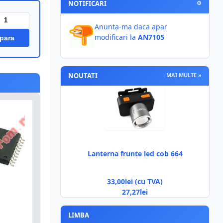
NOTIFICARI
⚙
Anunta-ma daca apar
modificari la
AN7105
para
NOUTATI
MAI MULTE »
Lanterna frunte led cob 664
33,00lei (cu TVA)
27,27lei
LIMBA