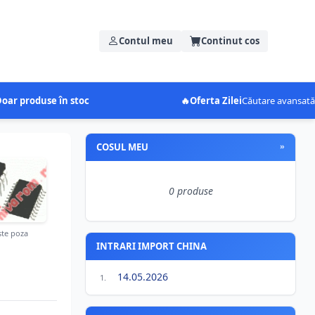
Contul meu
Continut cos
oar produse în stoc
🔥
Oferta Zilei
Căutare avansată
COSUL MEU
»
0 produse
te poza
INTRARI IMPORT CHINA
14.05.2026
1.