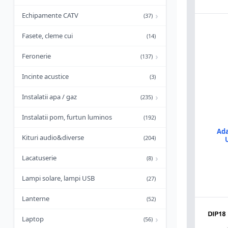
›
Echipamente CATV
(37)
Fasete, cleme cui
(14)
›
Feronerie
(137)
Incinte acustice
(3)
›
Instalatii apa / gaz
(235)
Instalatii pom, furtun luminos
(192)
Ada
Kituri audio&diverse
(204)
›
Lacatuserie
(8)
Lampi solare, lampi USB
(27)
Lanterne
(52)
›
Laptop
(56)