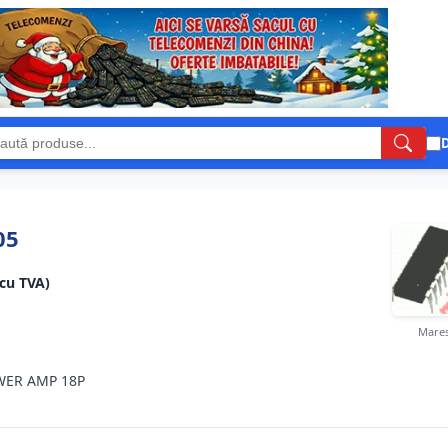
D
05
(cu TVA)
Mares
WER AMP 18P