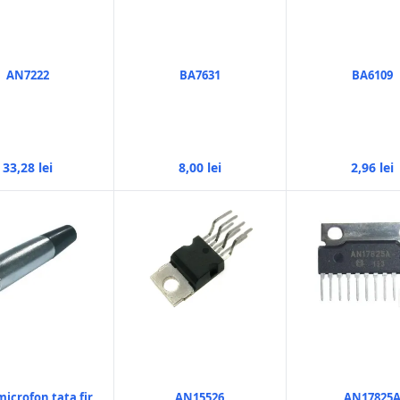
AN7222
BA7631
BA6109
33,28 lei
8,00 lei
2,96 lei
icrofon tata fir
AN15526
AN17825