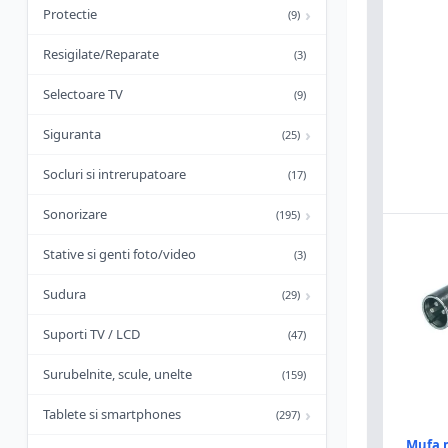
›
Protectie
(9)
Resigilate/Reparate
(3)
Selectoare TV
(9)
›
Siguranta
(25)
Socluri si intrerupatoare
(17)
›
Sonorizare
(195)
Stative si genti foto/video
(3)
›
Sudura
(29)
Suporti TV / LCD
(47)
Surubelnite, scule, unelte
(159)
›
Tablete si smartphones
(297)
Mufa m