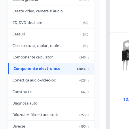
Casete video, camera si audio
CD, DVD, dischete
(39)
Ceasuri
(26)
Clesti sertizat, cabluri, mufe
(59)
›
Componente calculator
(246)
›
Componente electronice
(2847)
›
Conectica audio-video-pc
(628)
›
Constructie
(47)
TD
Diagnoza auto
›
Difuzoare, filtre si accesorii
(253)
›
Diverse
(190)