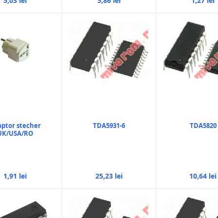
5,03 lei
5,86 lei
1,27 lei
ptor stecher
TDA5931-6
TDA5820
UK/USA/RO
1,91 lei
25,23 lei
10,64 lei