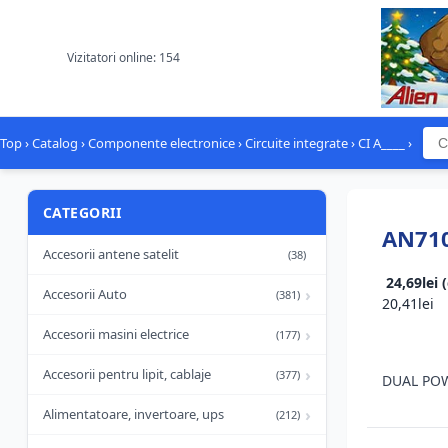
Vizitatori online: 154
Top
›
Catalog
›
Componente electronice
›
Circuite integrate
›
CI A____
›
CATEGORII
AN71
Accesorii antene satelit
(38)
24,69lei 
›
Accesorii Auto
(381)
20,41lei
›
Accesorii masini electrice
(177)
›
Accesorii pentru lipit, cablaje
(377)
DUAL PO
›
Alimentatoare, invertoare, ups
(212)