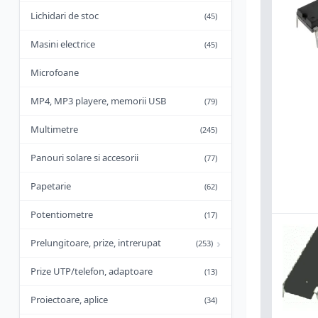
Lichidari de stoc
(45)
Masini electrice
(45)
Microfoane
MP4, MP3 playere, memorii USB
(79)
Multimetre
(245)
Panouri solare si accesorii
(77)
Papetarie
(62)
Potentiometre
(17)
›
Prelungitoare, prize, intrerupat
(253)
Prize UTP/telefon, adaptoare
(13)
Proiectoare, aplice
(34)