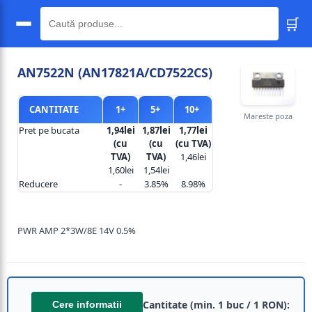
🛒
🔍
AN7522N (AN17821A/CD7522CS)
CANTITATE
1+
5+
10+
Mareste poza
Pret pe bucata
1,94lei
1,87lei
1,77lei
(cu
(cu
(cu TVA)
TVA)
TVA)
1,46lei
1,60lei
1,54lei
Reducere
-
3.85%
8.98%
PWR AMP 2*3W/8E 14V 0.5%
Cantitate (min. 1 buc / 1 RON):
Cere informatii