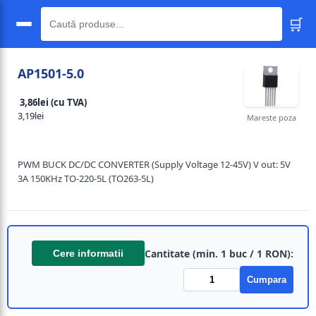
🛒
🔍
AP1501-5.0
3,86lei (cu TVA)
3,19lei
Mareste poza
PWM BUCK DC/DC CONVERTER (Supply Voltage 12-45V) V out: 5V
3A 150KHz TO-220-5L (TO263-5L)
Cantitate (min. 1 buc / 1 RON):
Cere informatii
Cumpara