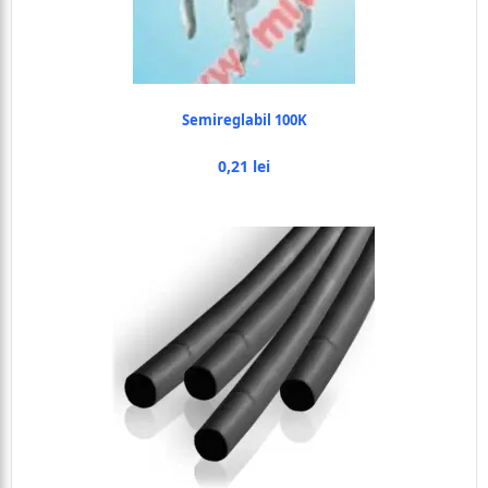
Semireglabil 100K
0,21 lei