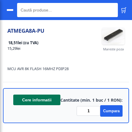
🛒
🔍
ATMEGA8A-PU
18,51lei (cu TVA)
15,29lei
Mareste poza
MCU AVR 8K FLASH 16MHZ PDIP28
Cantitate (min. 1 buc / 1 RON):
Cere informatii
Cumpara