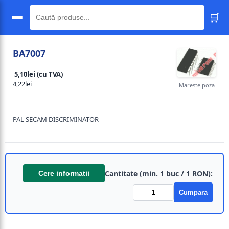
🛒
🔍
BA7007
5,10lei (cu TVA)
4,22lei
Mareste poza
PAL SECAM DISCRIMINATOR
Cantitate (min. 1 buc / 1 RON):
Cere informatii
Cumpara