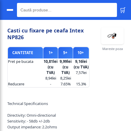
🛒
🔍
Casti cu fixare pe ceafa Intex
NP826
Mareste poza
CANTITATE
1+
5+
10+
Pret pe bucata
10,81lei
9,99lei
9,16lei
(cu
(cu
(cu TVA)
TVA)
TVA)
7,57lei
8,94lei
8,25lei
Reducere
-
7.65%
15.3%
Technical Specifications
Directivity: Omni-directional
Sensitivity: - 58db +/-2db
Output impedance: 2.2ohms