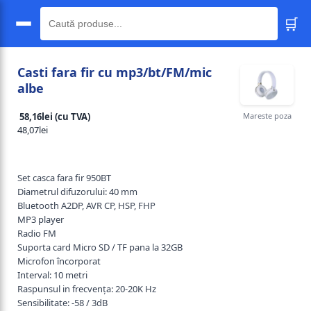
🛒
🔍
Casti fara fir cu mp3/bt/FM/mic
albe
Mareste poza
58,16lei (cu TVA)
48,07lei
Set casca fara fir 950BT
Diametrul difuzorului: 40 mm
Bluetooth A2DP, AVR CP, HSP, FHP
MP3 player
Radio FM
Suporta card Micro SD / TF pana la 32GB
Microfon încorporat
Interval: 10 metri
Raspunsul in frecvența: 20-20K Hz
Sensibilitate: -58 / 3dB