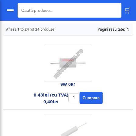
🛒
🔍
Afisez
1
to
24
(of
24
produse)
Pagini rezultate:
1
9W 0R1
0,48lei (cu TVA)
Cumpara
0,40lei