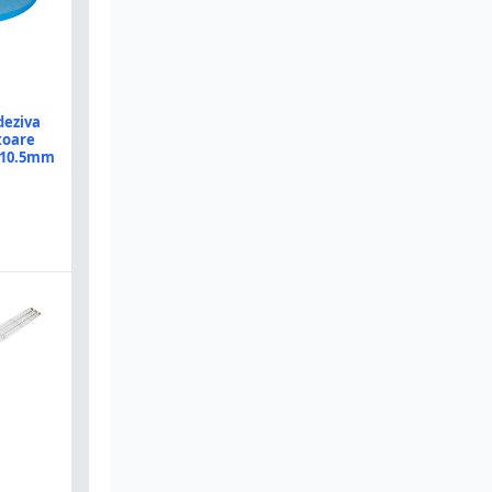
deziva
toare
x10.5mm