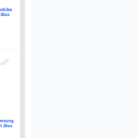
oshiba
 3buc
Samsung
et 2buc