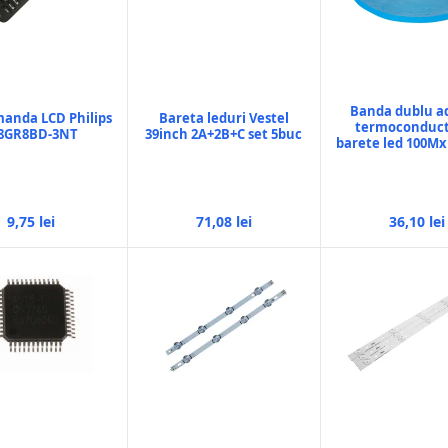
Banda dublu a
anda LCD Philips
Bareta leduri Vestel
termoconduc
8GR8BD-3NT
39inch 2A+2B+C set 5buc
barete led 100M
9,75 lei
71,08 lei
36,10 lei