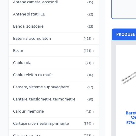
Antene camera, accesorii
(15)
Antene si statii CB
(22)
Banda izolatoare
(33)
PRODUSE 
›
Baterii si acumulatori
(498)
›
Becuri
(171)
›
Cablu rola
(71)
Cablu telefon cu mufe
(16)
Camere, sisteme supraveghere
(97)
Cantare, tensiometre, termometre
(20)
›
Carduri memorie
(42)
Baret
32
575x
›
Cartuse si cerneala imprimante
(374)
›
Casa si gradina
(273)