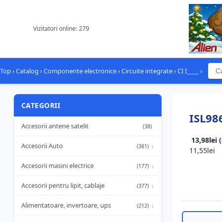
Vizitatori online: 279
Top
›
Catalog
›
Componente electronice
›
Circuite integrate
›
CI I____
›
CATEGORII
ISL98
Accesorii antene satelit
(38)
13,98lei 
›
Accesorii Auto
(381)
11,55lei
›
Accesorii masini electrice
(177)
›
Accesorii pentru lipit, cablaje
(377)
›
Alimentatoare, invertoare, ups
(212)