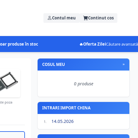
Contul meu
Continut cos
oar produse în stoc
🔥
Oferta Zilei
Căutare avansată
COSUL MEU
»
0 produse
te poza
INTRARI IMPORT CHINA
14.05.2026
1.