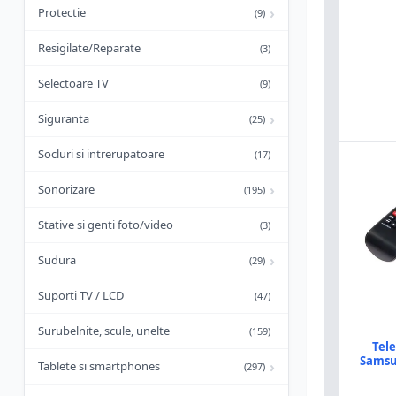
›
Protectie
(9)
Resigilate/Reparate
(3)
Selectoare TV
(9)
›
Siguranta
(25)
Socluri si intrerupatoare
(17)
›
Sonorizare
(195)
Stative si genti foto/video
(3)
›
Sudura
(29)
Suporti TV / LCD
(47)
Surubelnite, scule, unelte
(159)
Tel
Samsu
›
Tablete si smartphones
(297)