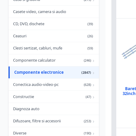
Casete video, camera si audio
CD, DVD, dischete
(39)
Ceasuri
(26)
Clesti sertizat, cabluri, mufe
(59)
›
Componente calculator
(246)
›
Componente electronice
(2847)
›
Conectica audio-video-pc
(628)
Baret
32inch
›
Constructie
(47)
Diagnoza auto
›
Difuzoare, filtre si accesorii
(253)
›
Diverse
(190)