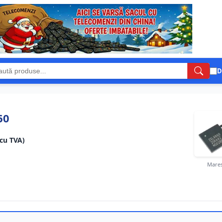
D
60
(cu TVA)
Mares