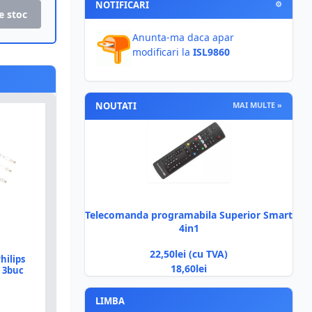
NOTIFICARI
⚙
e stoc
Anunta-ma daca apar
modificari la
ISL9860
NOUTATI
MAI MULTE »
Telecomanda programabila Superior Smart
4in1
22,50lei (cu TVA)
hilips
18,60lei
t 3buc
LIMBA