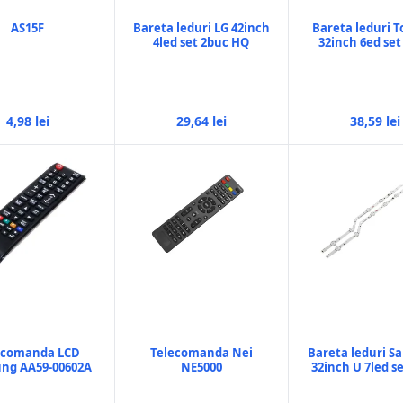
AS15F
Bareta leduri LG 42inch
Bareta leduri T
4led set 2buc HQ
32inch 6ed set
4,98 lei
29,64 lei
38,59 lei
ecomanda LCD
Telecomanda Nei
Bareta leduri 
ng AA59-00602A
NE5000
32inch U 7led s