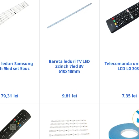
Bareta leduri TV LED
 leduri Samsung
Telecomanda uni
32inch 7led 3V
h 9led set 5buc
LCD LG 30
610x18mm
79,31 lei
9,81 lei
7,35 lei