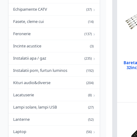
›
Echipamente CATV
(37)
Fasete, cleme cui
(14)
›
Feronerie
(137)
Incinte acustice
(3)
›
Instalatii apa / gaz
(235)
Bareta
32inc
Instalatii pom, furtun luminos
(192)
Kituri audio&diverse
(204)
›
Lacatuserie
(8)
Lampi solare, lampi USB
(27)
Lanterne
(52)
›
Laptop
(56)