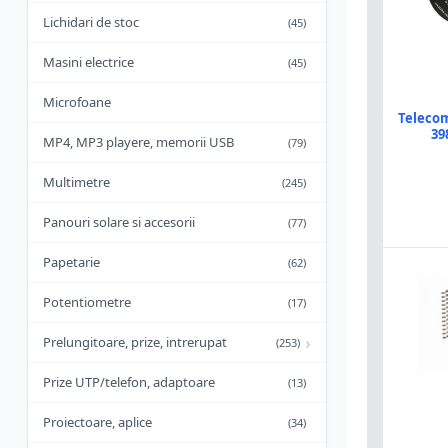
Lichidari de stoc
(45)
Masini electrice
(45)
Microfoane
Telecom
39
MP4, MP3 playere, memorii USB
(79)
Multimetre
(245)
Panouri solare si accesorii
(77)
Papetarie
(62)
Potentiometre
(17)
›
Prelungitoare, prize, intrerupat
(253)
Prize UTP/telefon, adaptoare
(13)
Proiectoare, aplice
(34)