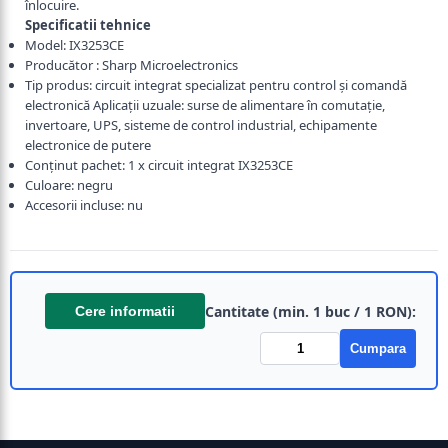
înlocuire.
Specificatii tehnice
Model: IX3253CE
Producător : Sharp Microelectronics
Tip produs: circuit integrat specializat pentru control și comandă
electronică Aplicații uzuale: surse de alimentare în comutație,
invertoare, UPS, sisteme de control industrial, echipamente
electronice de putere
Conținut pachet: 1 x circuit integrat IX3253CE
Culoare: negru
Accesorii incluse: nu
Cantitate (min. 1 buc / 1 RON):
Cere informatii
Cumpara