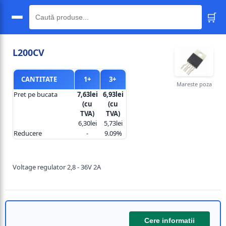
🛒
🔍
L200CV
CANTITATE
1+
3+
Mareste poza
Pret pe bucata
7,63lei
6,93lei
(cu
(cu
TVA)
TVA)
6,30lei
5,73lei
Reducere
-
9.09%
Voltage regulator 2,8 - 36V 2A
Cere informatii