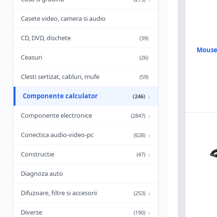
Casete video, camera si audio
CD, DVD, dischete
(39)
Mouse 
Ceasuri
(26)
Clesti sertizat, cabluri, mufe
(59)
›
Componente calculator
(246)
›
Componente electronice
(2847)
›
Conectica audio-video-pc
(628)
›
Constructie
(47)
Diagnoza auto
›
Difuzoare, filtre si accesorii
(253)
›
Diverse
(190)