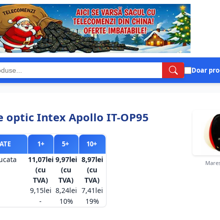
Doar pro
 optic Intex Apollo IT-OP95
ATE
1+
5+
10+
ucata
11,07lei
9,97lei
8,97lei
Mares
(cu
(cu
(cu
TVA)
TVA)
TVA)
9,15lei
8,24lei
7,41lei
-
10%
19%