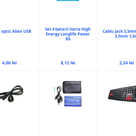
Set 4 baterii Varta High
optic Alien USB
Cablu jack 3,5mm
Energy Longlife Power
3,5mm 1,
R6
4,06 lei
8,12 lei
2,24 lei