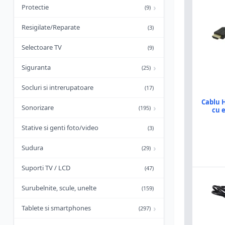
›
Protectie
(9)
Resigilate/Reparate
(3)
Selectoare TV
(9)
›
Siguranta
(25)
Socluri si intrerupatoare
(17)
Cablu H
›
Sonorizare
(195)
cu 
Stative si genti foto/video
(3)
›
Sudura
(29)
Suporti TV / LCD
(47)
Surubelnite, scule, unelte
(159)
›
Tablete si smartphones
(297)