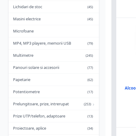
Lichidari de stoc
(45)
Masini electrice
(45)
Microfoane
MP4, MP3 playere, memorii USB
(79)
Multimetre
(245)
Panouri solare si accesorii
(77)
Papetarie
(62)
Alcool
Potentiometre
(17)
›
Prelungitoare, prize, intrerupat
(253)
Prize UTP/telefon, adaptoare
(13)
Proiectoare, aplice
(34)