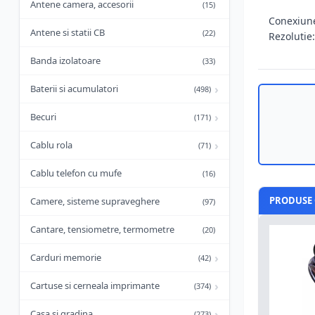
Antene camera, accesorii
(15)
Conexiun
Antene si statii CB
(22)
Rezolutie
Banda izolatoare
(33)
›
Baterii si acumulatori
(498)
›
Becuri
(171)
›
Cablu rola
(71)
Cablu telefon cu mufe
(16)
PRODUSE 
Camere, sisteme supraveghere
(97)
Cantare, tensiometre, termometre
(20)
›
Carduri memorie
(42)
›
Cartuse si cerneala imprimante
(374)
›
Casa si gradina
(273)