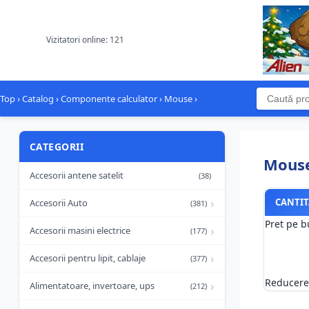
Vizitatori online: 121
Top
›
Catalog
›
Componente calculator
›
Mouse
›
CATEGORII
Mouse
Accesorii antene satelit
(38)
›
CANTIT
Accesorii Auto
(381)
Pret pe b
›
Accesorii masini electrice
(177)
›
Accesorii pentru lipit, cablaje
(377)
Reducere
›
Alimentatoare, invertoare, ups
(212)