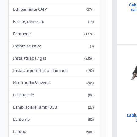
Cab
›
Echipamente CATV
(37)
ca
Fasete, cleme cui
(14)
›
Feronerie
(137)
Incinte acustice
(3)
›
Instalatii apa / gaz
(235)
Instalatii pom, furtun luminos
(192)
Kituri audio&diverse
(204)
›
Lacatuserie
(8)
Lampi solare, lampi USB
(27)
Cabl
Lanterne
(52)
›
Laptop
(56)