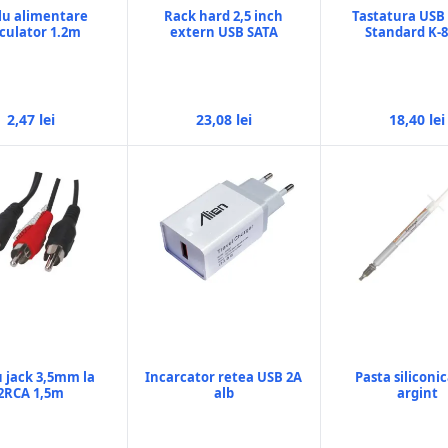
lu alimentare
Rack hard 2,5 inch
Tastatura USB 
lculator 1.2m
extern USB SATA
Standard K-
2,47 lei
23,08 lei
18,40 lei
u jack 3,5mm la
Incarcator retea USB 2A
Pasta siliconi
2RCA 1,5m
alb
argint