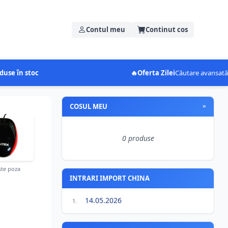
Contul meu
Continut cos
duse în stoc
🔥
Oferta Zilei
Căutare avansată
COSUL MEU
»
0 produse
te poza
INTRARI IMPORT CHINA
14.05.2026
1.