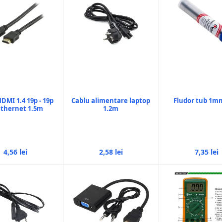
DMI 1.4 19p - 19p
Cablu alimentare laptop
Fludor tub 1m
ethernet 1.5m
1.2m
4,56 lei
2,58 lei
7,35 lei