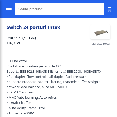
🛒
🔍
Switch 24 porturi Intex
214,15lei (cu TVA)
176,98lei
Mareste poza
LED indicator
Posibilitate montare pe rack de 19" .
Suporta IEEE802.3 10BASE-T Ethernet, IEEE802.3U 100BASE-TX
• Full duplex Flow control, half duplex Backpressure
• Suporta Broadcast storm Filtering, Dynamic buffer Assign si
network load balance, Auto MDI/MDI-X
• 8K MAC address
• MAC Auto learning, Auto refresh
• 2,5Mbit buffer
• Auto Verify Frame Error
• Alimentare 220V