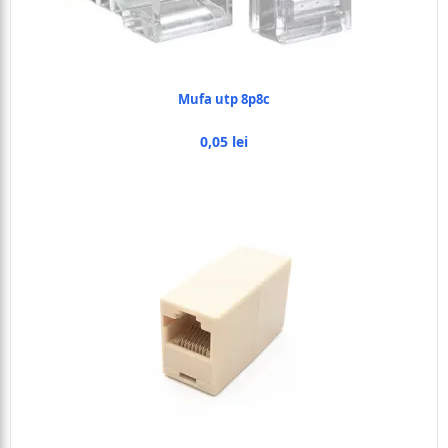
Mufa utp 8p8c
0,05 lei