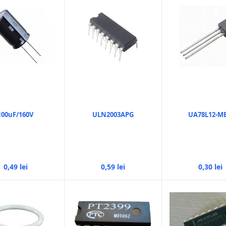
100uF/160V
ULN2003APG
UA78L12-M
0,49 lei
0,59 lei
0,30 lei