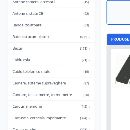
Antene camera, accesorii
(15)
Antene si statii CB
(22)
Banda izolatoare
(33)
›
Baterii si acumulatori
(498)
PRODUSE 
›
Becuri
(171)
›
Cablu rola
(71)
Cablu telefon cu mufe
(16)
Camere, sisteme supraveghere
(97)
Cantare, tensiometre, termometre
(20)
›
Carduri memorie
(42)
›
Cartuse si cerneala imprimante
(374)
›
Casa si gradina
(273)