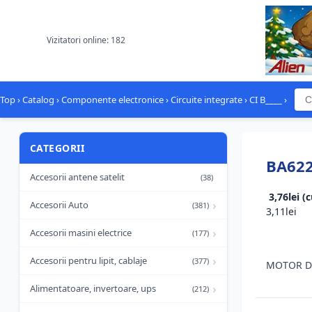
Vizitatori online: 182
Top
›
Catalog
›
Componente electronice
›
Circuite integrate
›
CI B____
›
CATEGORII
BA62
Accesorii antene satelit
(38)
3,76lei (
›
Accesorii Auto
(381)
3,11lei
›
Accesorii masini electrice
(177)
›
Accesorii pentru lipit, cablaje
(377)
MOTOR DR
›
Alimentatoare, invertoare, ups
(212)