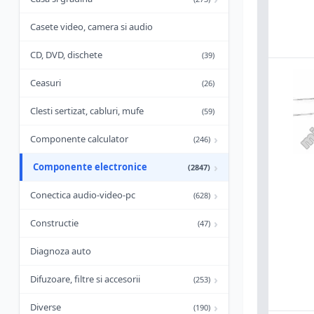
Casete video, camera si audio
CD, DVD, dischete
(39)
Ceasuri
(26)
Clesti sertizat, cabluri, mufe
(59)
›
Componente calculator
(246)
›
Componente electronice
(2847)
›
Conectica audio-video-pc
(628)
›
Constructie
(47)
Diagnoza auto
›
Difuzoare, filtre si accesorii
(253)
›
Diverse
(190)