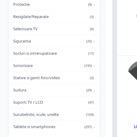
›
Protectie
(9)
Resigilate/Reparate
(3)
Selectoare TV
(9)
›
Siguranta
(25)
Socluri si intrerupatoare
(17)
›
Sonorizare
(195)
Stative si genti foto/video
(3)
›
Sudura
(29)
Suporti TV / LCD
(47)
Surubelnite, scule, unelte
(159)
›
L
Tablete si smartphones
(297)