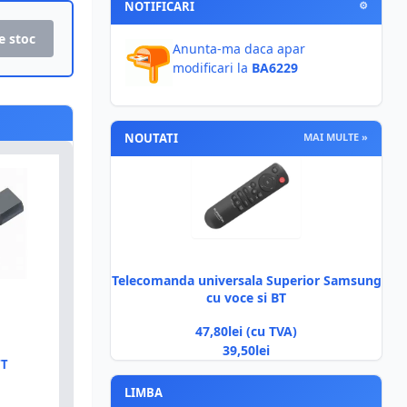
NOTIFICARI
⚙
e stoc
Anunta-ma daca apar
modificari la
BA6229
NOUTATI
MAI MULTE »
Telecomanda universala Superior Samsung
cu voce si BT
47,80lei (cu TVA)
39,50lei
TT
LIMBA