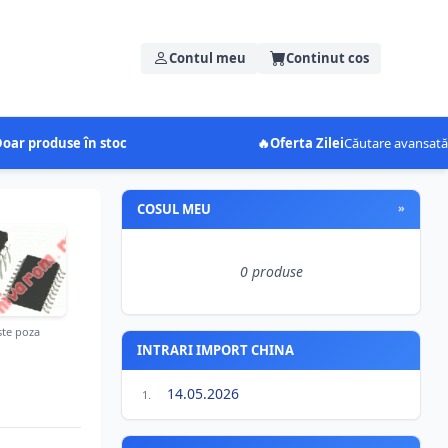
Contul meu
Continut cos
oar produse în stoc
🔥
Oferta Zilei
Căutare avansată
COSUL MEU
»
0 produse
te poza
INTRARI IMPORT CHINA
14.05.2026
1.