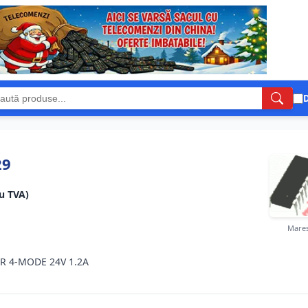
D
29
cu TVA)
Mares
 4-MODE 24V 1.2A