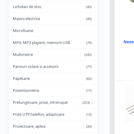
Lichidari de stoc
(45)
Masini electrice
(45)
Microfoane
Neon
MP4, MP3 playere, memorii USB
(79)
Multimetre
(245)
Panouri solare si accesorii
(77)
Papetarie
(62)
Potentiometre
(17)
›
Prelungitoare, prize, intrerupat
(253)
Prize UTP/telefon, adaptoare
(13)
Proiectoare, aplice
(34)