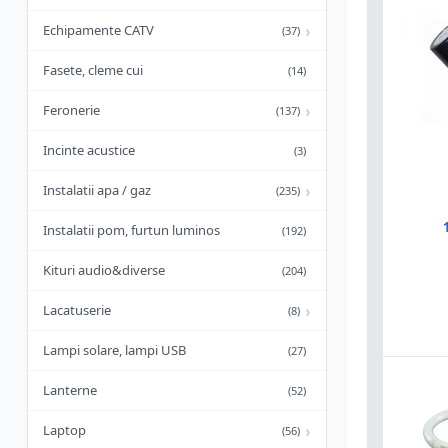
›
Echipamente CATV
(37)
Fasete, cleme cui
(14)
›
Feronerie
(137)
Incinte acustice
(3)
›
Instalatii apa / gaz
(235)
Instalatii pom, furtun luminos
(192)
Kituri audio&diverse
(204)
›
Lacatuserie
(8)
Lampi solare, lampi USB
(27)
Lanterne
(52)
›
Laptop
(56)