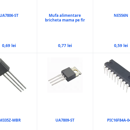
UA7806-ST
Mufa alimentare
NE556N
bricheta mama pe fir
0,69 lei
0,77 lei
0,59 lei
M335Z-MBR
UA7809-ST
PIC16F84A-0