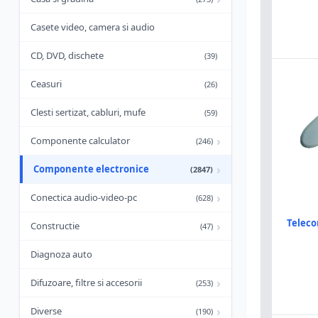
Casete video, camera si audio
CD, DVD, dischete
(39)
Ceasuri
(26)
Clesti sertizat, cabluri, mufe
(59)
›
Componente calculator
(246)
›
Componente electronice
(2847)
›
Conectica audio-video-pc
(628)
Telec
›
Constructie
(47)
Diagnoza auto
›
Difuzoare, filtre si accesorii
(253)
›
Diverse
(190)