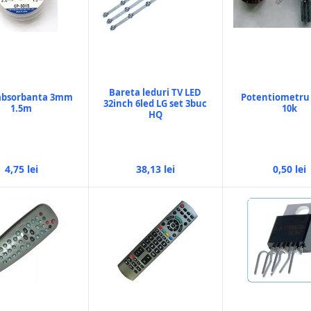
Bareta leduri TV LED
 absorbanta 3mm
Potentiometr
32inch 6led LG set 3buc
1.5m
10k
HQ
4,75 lei
38,13 lei
0,50 lei