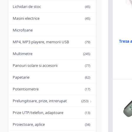
Lichidari de stoc
(45)
Masini electrice
(45)
Microfoane
Tresa
MP4, MP3 playere, memorii USB
(79)
Multimetre
(245)
Panouri solare si accesorii
(77)
Papetarie
(62)
Potentiometre
(17)
›
Prelungitoare, prize, intrerupat
(253)
Prize UTP/telefon, adaptoare
(13)
Proiectoare, aplice
(34)