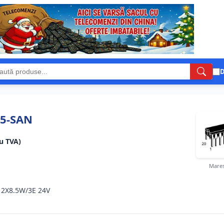
D
5-SAN
cu TVA)
Mares
2X8.5W/3E 24V