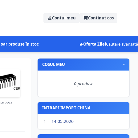
Contul meu
Continut cos
oar produse în stoc
🔥
Oferta Zilei
Căutare avansată
COSUL MEU
»
0 produse
te poza
INTRARI IMPORT CHINA
14.05.2026
1.