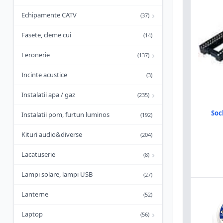
›
Echipamente CATV
(37)
Fasete, cleme cui
(14)
›
Feronerie
(137)
Incinte acustice
(3)
›
Instalatii apa / gaz
(235)
Soc
Instalatii pom, furtun luminos
(192)
Kituri audio&diverse
(204)
›
Lacatuserie
(8)
Lampi solare, lampi USB
(27)
Lanterne
(52)
›
Laptop
(56)