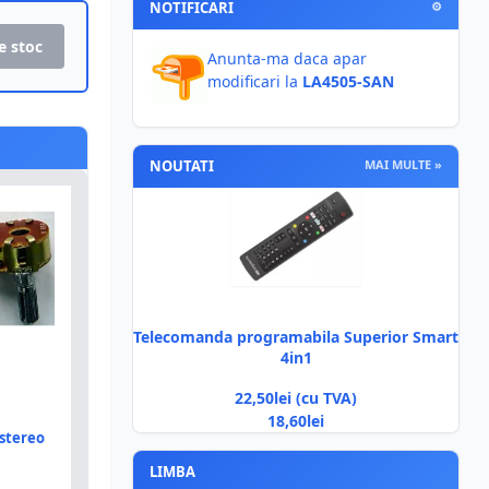
NOTIFICARI
⚙
e stoc
Anunta-ma daca apar
modificari la
LA4505-SAN
NOUTATI
MAI MULTE »
Telecomanda programabila Superior Smart
4in1
22,50lei (cu TVA)
18,60lei
stereo
LIMBA