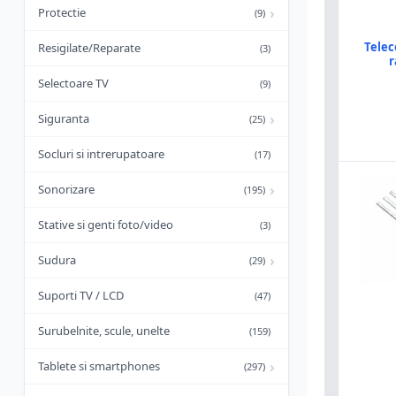
›
Protectie
(9)
Telec
Resigilate/Reparate
(3)
r
Selectoare TV
(9)
›
Siguranta
(25)
Socluri si intrerupatoare
(17)
›
Sonorizare
(195)
Stative si genti foto/video
(3)
›
Sudura
(29)
Suporti TV / LCD
(47)
Surubelnite, scule, unelte
(159)
›
Tablete si smartphones
(297)