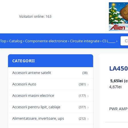
Vizitatori online: 163
Top
›
Catalog
›
Componente electronice
›
Circuite integrate
›
CI L____
›
CATEGORII
LA450
Accesorii antene satelit
(38)
5,65lei (
›
Accesorii Auto
(381)
4,67lei
›
Accesorii masini electrice
(177)
›
Accesorii pentru lipit, cablaje
(377)
PWR AMP 
›
Alimentatoare, invertoare, ups
(212)