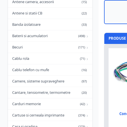
Antene camera, accesorii
(15)
Antene si statii CB
(22)
Banda izolatoare
(33)
›
Baterii si acumulatori
(498)
PRODUSE 
›
Becuri
(171)
›
Cablu rola
(71)
Cablu telefon cu mufe
(16)
Camere, sisteme supraveghere
(97)
Cantare, tensiometre, termometre
(20)
›
Carduri memorie
(42)
Con
›
Cartuse si cerneala imprimante
(374)
›
Casa si gradina
(273)