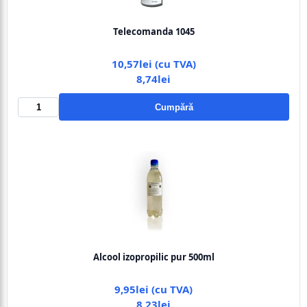
Telecomanda 1045
10,57lei (cu TVA)
8,74lei
Cumpără
Alcool izopropilic pur 500ml
9,95lei (cu TVA)
8,23lei