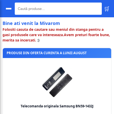
🛒
🔍
Bine ati venit la Mivarom
Folositi casuta de cautare sau meniul din stanga pentru a
gasi produsele care va intereseaza.Avem preturi foarte bune,
merita sa incercati.
:)
PRODUSE DIN OFERTA CURENTA A LUNII AUGUST
Telecomanda originala Samsung BN59-1432J