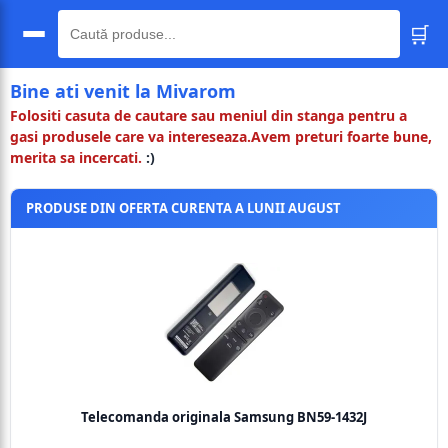
🛒
🔍
Bine ati venit la Mivarom
Folositi casuta de cautare sau meniul din stanga pentru a
gasi produsele care va intereseaza.Avem preturi foarte bune,
merita sa incercati.
:)
PRODUSE DIN OFERTA CURENTA A LUNII AUGUST
Telecomanda originala Samsung BN59-1432J