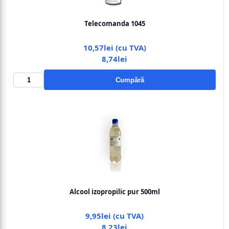
Telecomanda 1045
10,57lei (cu TVA)
8,74lei
Cumpără
Alcool izopropilic pur 500ml
9,95lei (cu TVA)
8,23lei