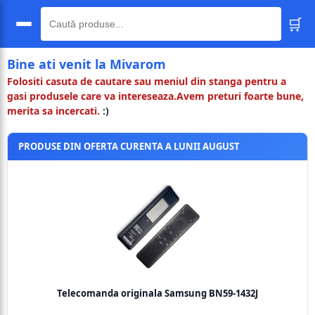
🛒
🔍
Bine ati venit la Mivarom
Folositi casuta de cautare sau meniul din stanga pentru a
gasi produsele care va intereseaza.Avem preturi foarte bune,
merita sa incercati.
:)
PRODUSE DIN OFERTA CURENTA A LUNII AUGUST
Telecomanda originala Samsung BN59-1432J