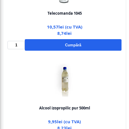
Telecomanda 1045
10,57lei (cu TVA)
8,74lei
Cumpără
Alcool izopropilic pur 500ml
9,95lei (cu TVA)
8,23lei